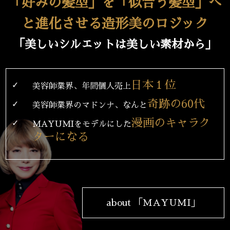
「好みの髪型」を「似合う髪型」へ
と進化させる造形美のロジック
「美しいシルエットは美しい素材から」
日本１位
✓
美容師業界、年間個人売上
奇跡の60代
✓
美容師業界のマドンナ、なんと
漫画のキャラク
✓
MAYUMIをモデルにした
ターになる
about 「MAYUMI」