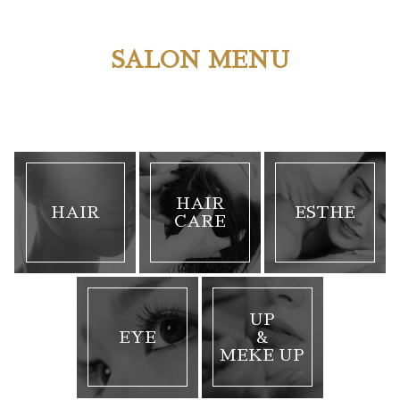
SALON MENU
HAIR
HAIR
ESTHE
CARE
UP
EYE
&
MEKE UP