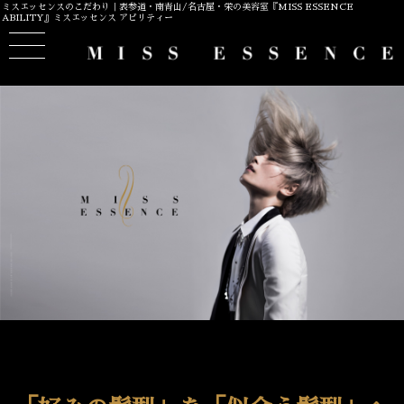
ミスエッセンスのこだわり｜表参道・南青山/名古屋・栄の美容室『MISS ESSENCE
ABILITY』ミスエッセンス アビリティー