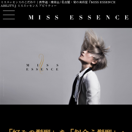
ミスエッセンスのこだわり｜表参道・南青山/名古屋・栄の美容室『MISS ESSENCE
ABILITY』ミスエッセンス アビリティー