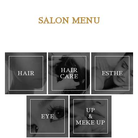
SALON MENU
HAIR
HAIR
ESTHE
CARE
UP
EYE
&
MEKE UP