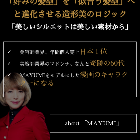
「好みの髪型」を「似合う髪型」へ
と進化させる造形美のロジック
「美しいシルエットは美しい素材から」
日本１位
✓
美容師業界、年間個人売上
奇跡の60代
✓
美容師業界のマドンナ、なんと
漫画のキャラク
✓
MAYUMIをモデルにした
ターになる
about 「MAYUMI」