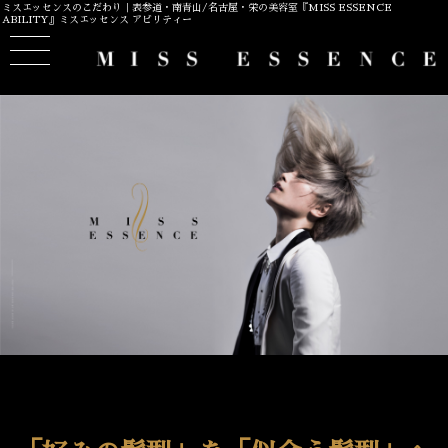
ミスエッセンスのこだわり｜表参道・南青山/名古屋・栄の美容室『MISS ESSENCE
ABILITY』ミスエッセンス アビリティー