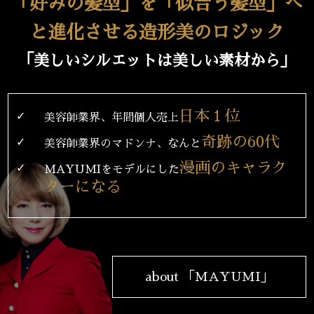
「好みの髪型」を「似合う髪型」へ
と進化させる造形美のロジック
「美しいシルエットは美しい素材から」
日本１位
✓
美容師業界、年間個人売上
奇跡の60代
✓
美容師業界のマドンナ、なんと
漫画のキャラク
✓
MAYUMIをモデルにした
ターになる
about 「MAYUMI」