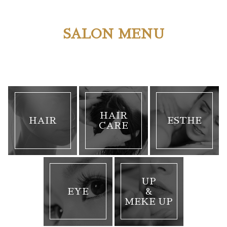
SALON MENU
HAIR
HAIR
ESTHE
CARE
UP
EYE
&
MEKE UP