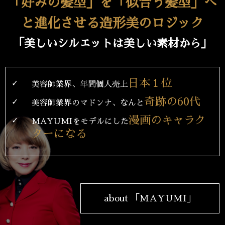
「好みの髪型」を「似合う髪型」へ
と進化させる造形美のロジック
「美しいシルエットは美しい素材から」
日本１位
✓
美容師業界、年間個人売上
奇跡の60代
✓
美容師業界のマドンナ、なんと
漫画のキャラク
✓
MAYUMIをモデルにした
ターになる
about 「MAYUMI」