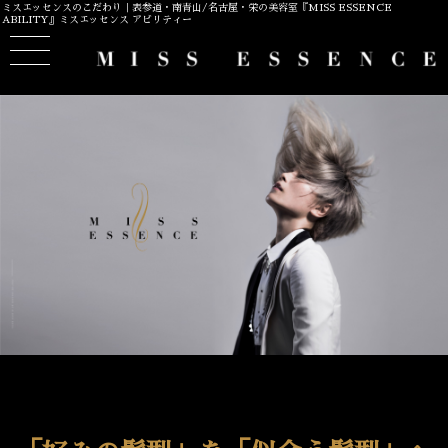
ミスエッセンスのこだわり｜表参道・南青山/名古屋・栄の美容室『MISS ESSENCE
ABILITY』ミスエッセンス アビリティー