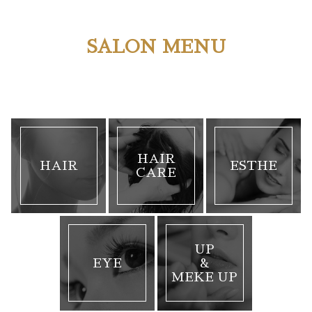
SALON MENU
HAIR
HAIR
ESTHE
CARE
UP
EYE
&
MEKE UP