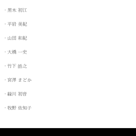
黒木 初江
平岩 美紀
山田 和紀
大橋 一史
竹下 皓之
宮澤 まどか
緑川 初音
牧野 佐知子