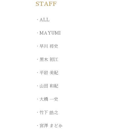
STAFF
ALL
MAYUMI
早川 将史
黒木 初江
平岩 美紀
山田 和紀
大橋 一史
竹下 皓之
宮澤 まどか