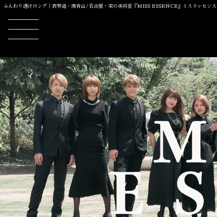
ふんわり透けロング｜表参道・南青山/名古屋・栄の美容室『MISS ESSENCE』ミスエッセンス