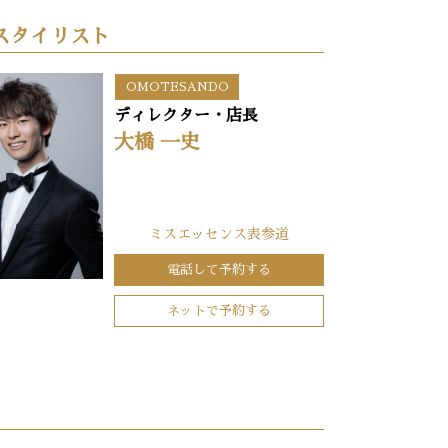
スタイリスト
OMOTESANDO
ディレクター・店長
大橋 一史
ミスエッセンス表参道
電話して予約する
ネットで予約する