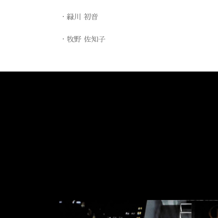
緑川 初音
牧野 佐知子