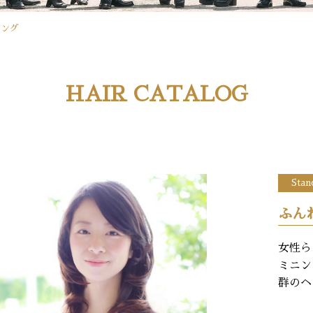
ロング
HAIR CATALOG
Stan
ふん
女性ら
ミニン
群のヘ