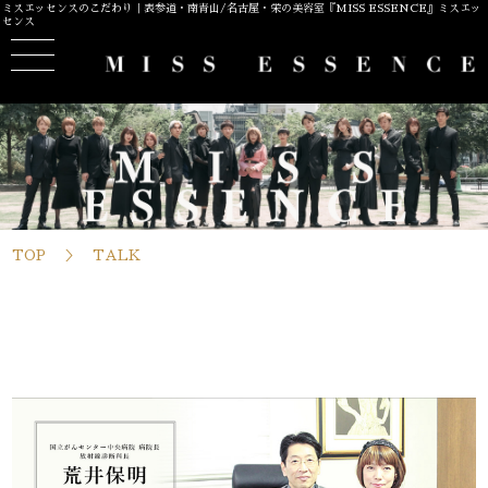
ミスエッセンスのこだわり｜表参道・南青山/名古屋・栄の美容室『MISS ESSENCE』ミスエッ
センス
TOP
TALK