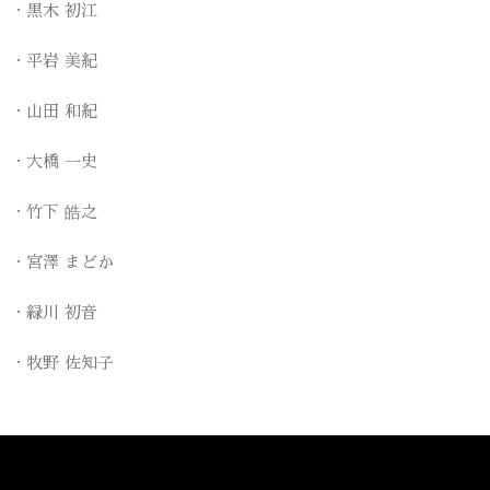
黒木 初江
平岩 美紀
山田 和紀
大橋 一史
竹下 皓之
宮澤 まどか
緑川 初音
牧野 佐知子