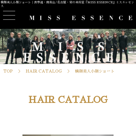
横顔美人小顔ショート｜表参道・南青山/名古屋・栄の美容室『MISS ESSENCE』ミスエッセン
ス
TOP
HAIR CATALOG
横顔美人小顔ショート
HAIR CATALOG