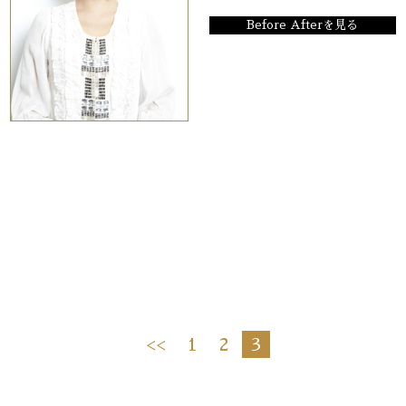
Before Afterを見る
<<
1
2
3