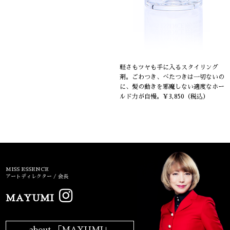
軽さもツヤも手に入るスタイリング
剤。ごわつき、べたつきは一切ないの
に、髪の動きを邪魔しない適度なホー
ルド力が自慢。¥3,850（税込）
MISS ESSENCE
アートディレクター / 会長
MAYUMI
about 「MAYUMI」