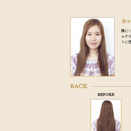
カ
腰に
ふぞ
うに
BACK
BEFORE