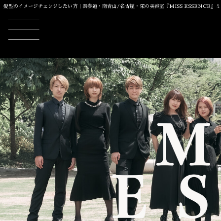
髪型のイメージチェンジしたい方｜表参道・南青山/名古屋・栄の美容室『MISS ESSENCE』