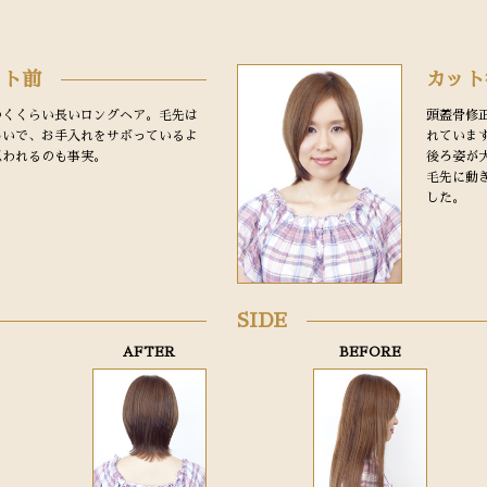
ット前
カット
つくくらい長いロングヘア。毛先は
頭蓋骨修
ろいで、お手入れをサボっているよ
れていま
思われるのも事実。
後ろ姿が
毛先に動
した。
SIDE
AFTER
BEFORE