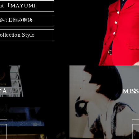
out 「MAYUMI」
髪のお悩み解決
ollection Style
YA
MIS
E