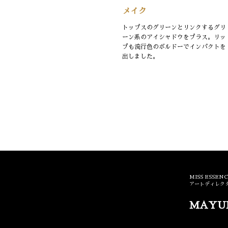
メイク
トップスのグリーンとリンクするグリ
ーン系のアイシャドウをプラス。リッ
プも流行色のボルドーでインパクトを
出しました。
MISS ESSEN
アートディレクタ
MAYU